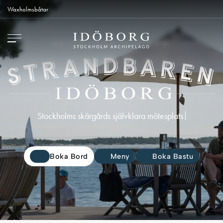
Waxholmsbåtar
RESTAURANTE Y BAR
Stoc
Boka Bord
Meny
Boka Bastu