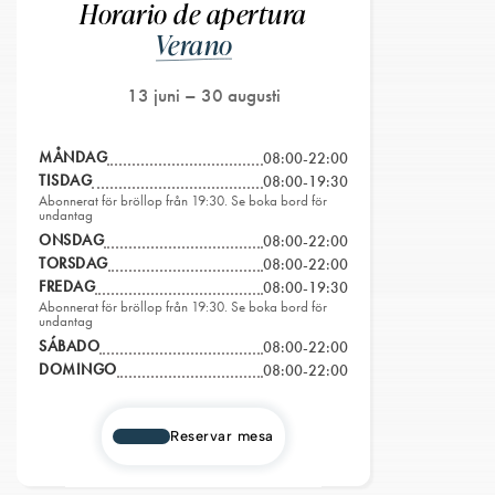
Horario de apertura
Verano
13 juni – 30 augusti
MÅNDAG
08:00-22:00
TISDAG
08:00-19:30
Abonnerat för bröllop från 19:30. Se boka bord för
undantag
ONSDAG
08:00-22:00
TORSDAG
08:00-22:00
FREDAG
08:00-19:30
Abonnerat för bröllop från 19:30. Se boka bord för
undantag
SÁBADO
08:00-22:00
DOMINGO
08:00-22:00
Reservar mesa