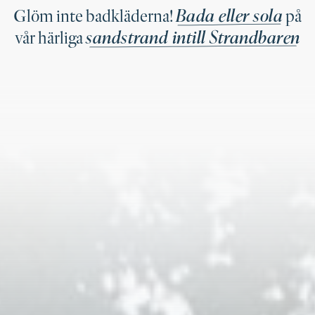
Bada eller sola
Glöm inte badkläderna!
på
sandstrand intill Strandbaren
vår härliga