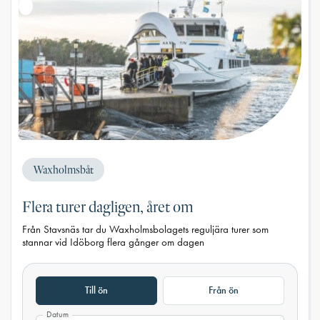
Waxholmsbåt
Flera turer dagligen, året om
Från Stavsnäs tar du Waxholmsbolagets reguljära turer som
stannar vid Idöborg flera gånger om dagen
Till ön
Från ön
Datum