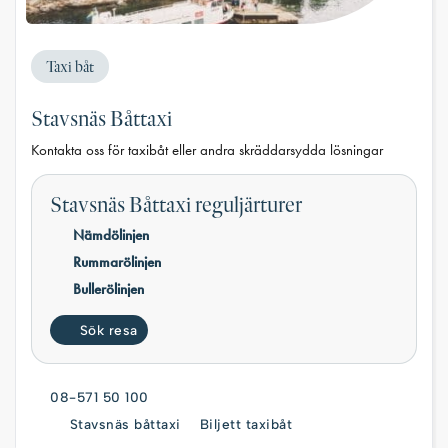
Taxi båt
Stavsnäs Båttaxi
Kontakta oss för taxibåt eller andra skräddarsydda lösningar
Stavsnäs Båttaxi reguljärturer
Nämdölinjen
Rummarölinjen
Bullerölinjen
Sök resa
08-571 50 100
Stavsnäs båttaxi
Biljett taxibåt