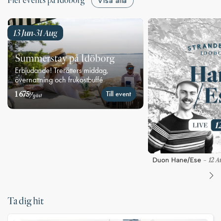
Fler events på Idöborg
Visa alla
13 Jun
31 Aug
-
Summerstay på Idöborg
Erbjudande! Trerätters middag,
övernattning och frukostbuffé
1 675
Till event
kr
/gäst
12 A
Duon Hane/Ese
-
Ta dig hit