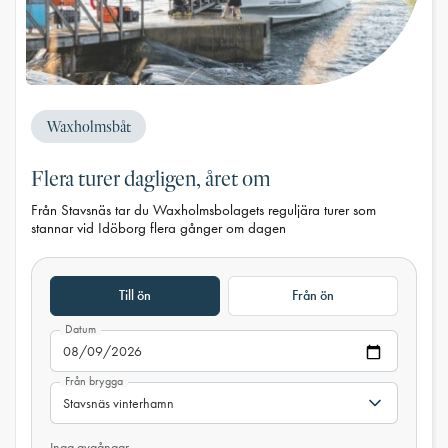
Waxholmsbåt
Flera turer dagligen, året om
Från Stavsnäs tar du Waxholmsbolagets reguljära turer som
stannar vid Idöborg flera gånger om dagen
Till ön
Från ön
Datum
Från brygga
Inga avgångar