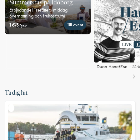
Summerstay på Idöborg
Erbjudande! Trerätters middag,
övernattning och frukostbuffé
1 675
Till event
kr
/gäst
12 A
Duon Hane/Ese
-
Ta dig hit