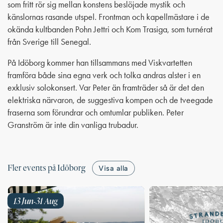
som fritt rör sig mellan konstens beslöjade mystik och
känslornas rasande utspel. Frontman och kapellmästare i de
okända kultbanden Pohn Jettri och Kom Trasiga, som turnérat
från Sverige till Senegal.
På Idöborg kommer han tillsammans med Viskvartetten
framföra både sina egna verk och tolka andras alster i en
exklusiv solokonsert. Var Peter än framträder så är det den
elektriska närvaron, de suggestiva kompen och de tveegade
fraserna som förundrar och omtumlar publiken. Peter
Granström är inte din vanliga trubadur.
Fler events på Idöborg
Visa alla
13 Jun
31 Aug
-