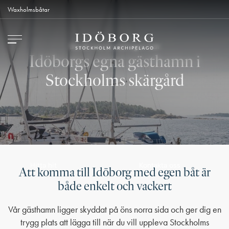
Waxholmsbåtar
Besök vår ö med egen båt
Idöborgs egna gästhamn i
Stockholms skärgård
Kontakta oss
Hitta hit
Att komma till Idöborg med egen båt är
både enkelt och vackert
Vår gästhamn ligger skyddat på öns norra sida och ger dig en
trygg plats att lägga till när du vill uppleva Stockholms