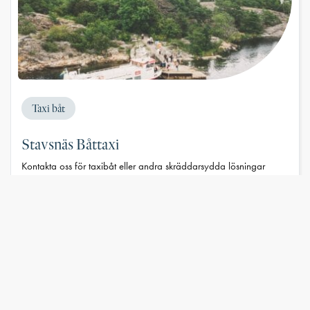
Taxi båt
Stavsnäs Båttaxi
Kontakta oss för taxibåt eller andra skräddarsydda lösningar
Stavsnäs Båttaxi reguljärturer
Nämdölinjen
Rummarölinjen
Bullerölinjen
Sök resa