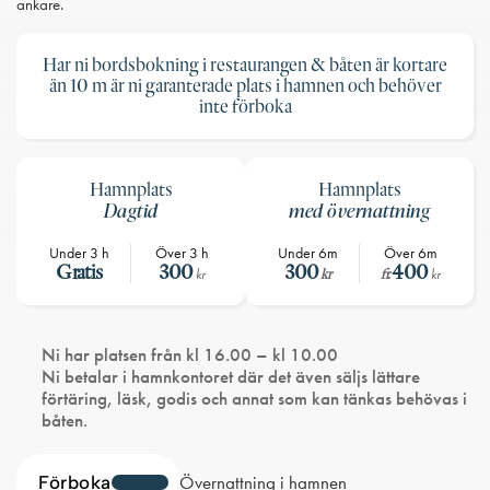
ankare.
Har ni bordsbokning i restaurangen & båten är kortare
än 10 m är ni garanterade plats i hamnen och behöver
inte förboka
Hamnplats
Hamnplats
Dagtid
med övernattning
Under 3 h
Över 3 h
Under 6m
Över 6m
Gratis
300
300
400
kr
fr.
kr
kr
Ni har platsen från kl 16.00 – kl 10.00
Ni betalar i hamnkontoret där det även säljs lättare
förtäring, läsk, godis och annat som kan tänkas behövas i
båten.
Förboka
Övernattning i hamnen