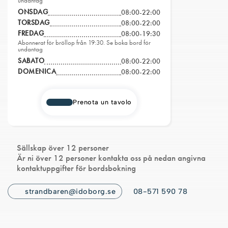
undantag
ONSDAG
08:00-22:00
TORSDAG
08:00-22:00
FREDAG
08:00-19:30
Abonnerat för bröllop från 19:30. Se boka bord för
undantag
SABATO
08:00-22:00
DOMENICA
08:00-22:00
Prenota un tavolo
Sällskap över 12 personer
Är ni över 12 personer kontakta oss på nedan angivna
kontaktuppgifter för bordsbokning
strandbaren@idoborg.se
08-571 590 78