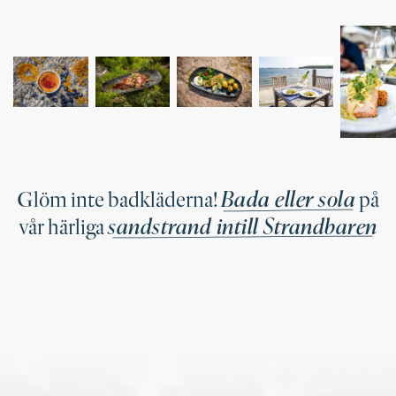
Bada eller sola
Glöm inte badkläderna!
på
sandstrand intill Strandbaren
vår härliga