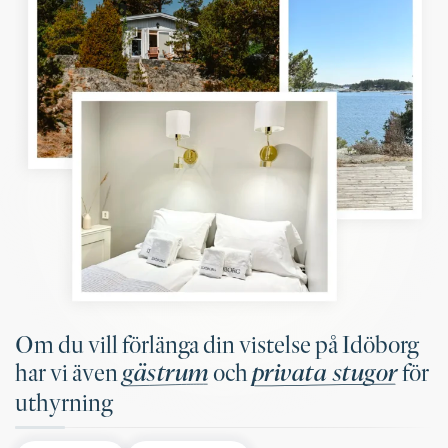
Om du vill förlänga din vistelse på Idöborg
gästrum
privata stugor
har vi även
och
för
uthyrning