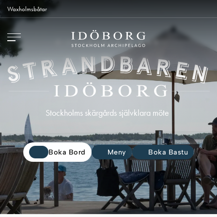
Waxholmsbåtar
RISTORANTE E BAR
Stockholms sk
Boka Bord
Meny
Boka Bastu