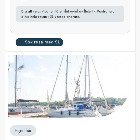
Bra att veta:
Visar ett förenklat urval av linje 17. Kontrollera
alltid hela resan i SL:s reseplanerare.
Sök resa med SL
Egen båt