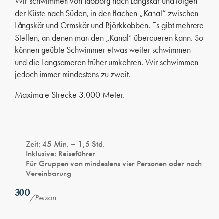
Wir schwimmen von Idöborg nach Långskär und folgen
der Küste nach Süden, in den flachen „Kanal” zwischen
Långskär und Ormskär und Björkkobben. Es gibt mehrere
Stellen, an denen man den „Kanal” überqueren kann. So
können geübte Schwimmer etwas weiter schwimmen
und die Langsameren früher umkehren. Wir schwimmen
jedoch immer mindestens zu zweit.
Maximale Strecke 3.000 Meter.
Zeit
: 45 Min. – 1,5 Std.
Inklusive
: Reiseführer
Für Gruppen von mindestens vier Personen oder nach
Vereinbarung
300
/Person