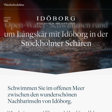
Waxholmsbåtar
Open-Water-Schwimmen rund
um Långskär mit Idöborg in der
Stockholmer Schären
Kontaktieren Sie uns
Hierher finden
Schwimmen Sie im offenen Meer
zwischen den wunderschönen
Nachbarinseln von Idöborg.