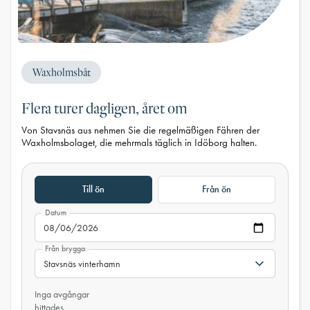
Waxholmsbåt
Flera turer dagligen, året om
Von Stavsnäs aus nehmen Sie die regelmäßigen Fähren der
Waxholmsbolaget, die mehrmals täglich in Idöborg halten.
Till ön
Från ön
Datum
Från brygga
Inga avgångar
hittades