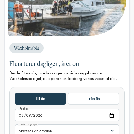
Waxholmsbåt
Flera turer dagligen, året om
Desde Stavsnäs, puedes coger los viajes regulares de
Waxholmsbolaget, que paran en Idöborg varias veces al día.
Till ön
Från ön
Fecha
Från brygga