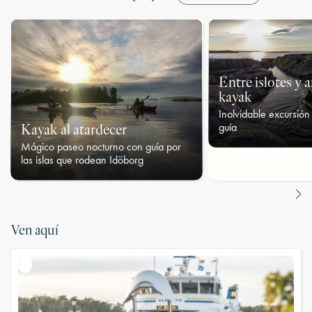
Entre islotes y a
kayak
Inolvidable excursió
Kayak al atardecer
guía
Mágico paseo nocturno con guía por
las islas que rodean Idöborg
Ven aquí