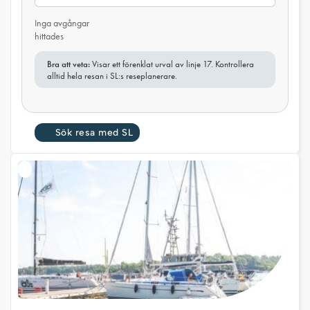
Inga avgångar
hittades
Bra att veta:
Visar ett förenklat urval av linje 17. Kontrollera
alltid hela resan i SL:s reseplanerare.
Sök resa med SL