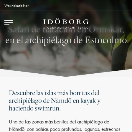
Waxholmsbåtar
Safari de natación en Ormskär,
en el archipiélago de Estocolmo
Contáctenos
Cómo llegar
Descubre las islas más bonitas del
archipiélago de Nämdö en kayak y
haciendo swimrun.
Una de las zonas más bonitas del archipiélago de
Nämdö, con bahías poco profundas, lagunas, estrechos