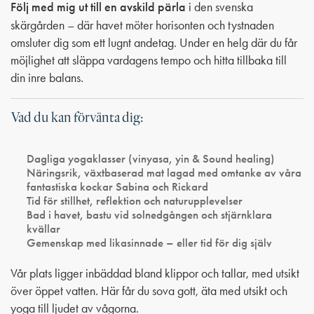
Följ med mig ut till en avskild pärla
i den svenska
skärgården – där havet möter horisonten och tystnaden
omsluter dig som ett lugnt andetag. Under en helg där du får
möjlighet att släppa vardagens tempo och hitta tillbaka till
din inre balans.
Vad du kan förvänta dig:
Dagliga yogaklasser
(vinyasa, yin & Sound healing)
Näringsrik, växtbaserad mat
lagad med omtanke av våra
fantastiska kockar Sabina och Rickard
Tid för stillhet, reflektion och naturupplevelser
Bad i havet, bastu
vid solnedgången och stjärnklara
kvällar
Gemenskap med likasinnade – eller tid för dig själv
Vår plats ligger inbäddad bland klippor och tallar, med utsikt
över öppet vatten. Här får du sova gott, äta med utsikt och
yoga till ljudet av vågorna.