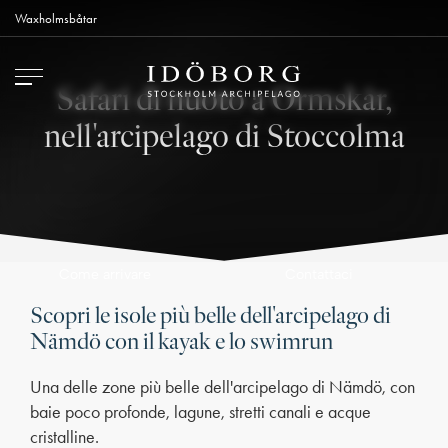
Waxholmsbåtar
Safari di nuoto a Ormskär,
nell'arcipelago di Stoccolma
Contattaci
Come arrivare
Scopri le isole più belle dell'arcipelago di
Nämdö con il kayak e lo swimrun
Una delle zone più belle dell'arcipelago di Nämdö, con
baie poco profonde, lagune, stretti canali e acque
cristalline.