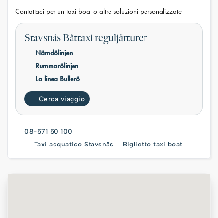
Contattaci per un taxi boat o altre soluzioni personalizzate
Stavsnäs Båttaxi reguljärturer
Nämdölinjen
Rummarölinjen
La linea Bullerö
Cerca viaggio
08-571 50 100
Taxi acquatico Stavsnäs
Biglietto taxi boat