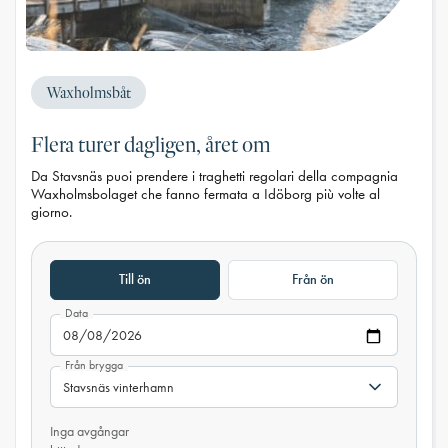
Waxholmsbåt
Flera turer dagligen, året om
Da Stavsnäs puoi prendere i traghetti regolari della compagnia
Waxholmsbolaget che fanno fermata a Idöborg più volte al
giorno.
Till ön
Från ön
Data
Från brygga
Inga avgångar