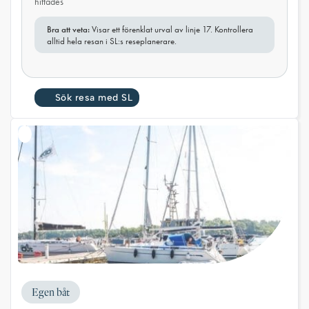
hittades
Bra att veta:
Visar ett förenklat urval av linje 17. Kontrollera
alltid hela resan i SL:s reseplanerare.
Sök resa med SL
Egen båt