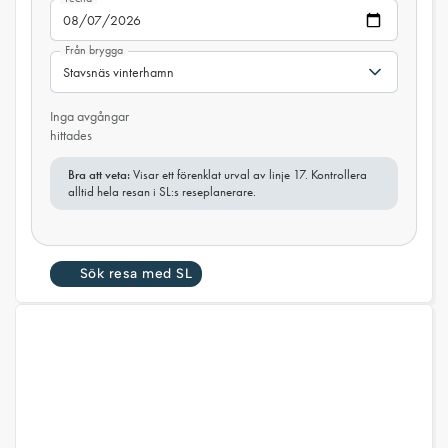
Från brygga
Inga avgångar
hittades
Bra att veta:
Visar ett förenklat urval av linje 17. Kontrollera
alltid hela resan i SL:s reseplanerare.
Sök resa med SL