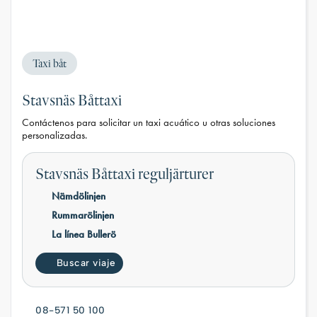
Taxi båt
Stavsnäs Båttaxi
Contáctenos para solicitar un taxi acuático u otras soluciones
personalizadas.
Stavsnäs Båttaxi reguljärturer
Nämdölinjen
Rummarölinjen
La línea Bullerö
Buscar viaje
08-571 50 100