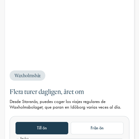
Waxholmsbåt
Flera turer dagligen, året om
Desde Stavsnäs, puedes coger los viajes regulares de
Waxholmsbolaget, que paran en Idöborg varias veces al día.
Till ön
Från ön
Fecha