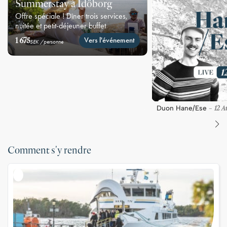
Summerstay à Idöborg
Offre spéciale ! Dîner trois services,
nuitée et petit-déjeuner buffet
1 675
Vers l'événement
SEK /personne
12 A
Duon Hane/Ese
-
Comment s'y rendre