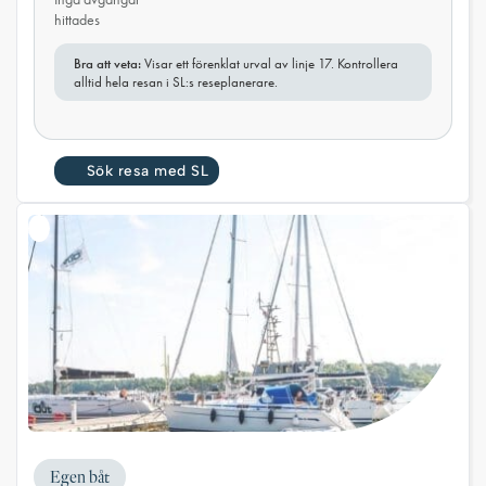
hittades
Bra att veta:
Visar ett förenklat urval av linje 17. Kontrollera
alltid hela resan i SL:s reseplanerare.
Sök resa med SL
Egen båt