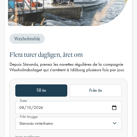
Waxholmsbåt
Flera turer dagligen, året om
Depuis Stavsnäs, prenez les navettes régulières de la compagnie
Waxholmsbolaget qui s'arrêtent à Idöborg plusieurs fois par jour.
Till ön
Från ön
Date
Från brygga
Inga avgångar