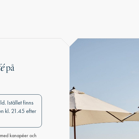
2023 stod han på Ullevi som gäst hos
Gyllene Tider. 2024 firade han 40 år som
fé
på
. Istället finns
 kl. 21.45 efter
s med kanapéer och