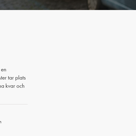
Contactez-nous
 en
er tar plats
nna kvar och
m