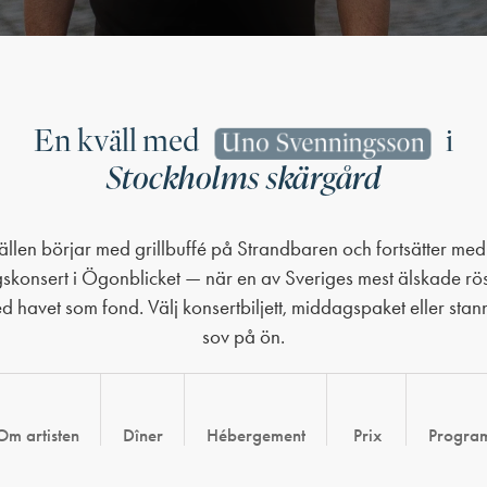
En kväll med
i
Uno Svenningsson
Stockholms skärgård
ällen börjar med grillbuffé på Strandbaren och fortsätter med
konsert i Ögonblicket — när en av Sveriges mest älskade röst
 havet som fond. Välj konsertbiljett, middagspaket eller sta
sov på ön.
Om artisten
Dîner
Hébergement
Prix
Progra