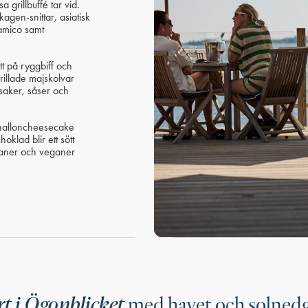
 grillbuffé tar vid.
agen-snittar, asiatisk
samico samt
tt på ryggbiff och
grillade majskolvar
nsaker, såser och
 halloncheesecake
klad blir ett sött
rianer och veganer
t i Ögonblicket
med havet och solned