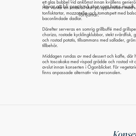
ett glas bubbel vid ankomst innan kvällens generösa
Här väntar en smakfull start på upplevelsen med sk
tonfisktartar, mozzarella- och tomatspett med bal
baconlindade dadlar.
Därefter serveras en somrig grillbuffé med grillspe
chorizo, rostade kycklingklubbor, stekt svärdfisk, 
och rostad potatis, tillsammans med sallader, grö
tillbehör.
Middagen rundas av med dessert och kaffe, där
och toscakaka med vispad grädde och rostad vit cho
avslut innan konserten i Ögonblicket. För vegeta
finns anpassade alternativ via personalen.
Konser