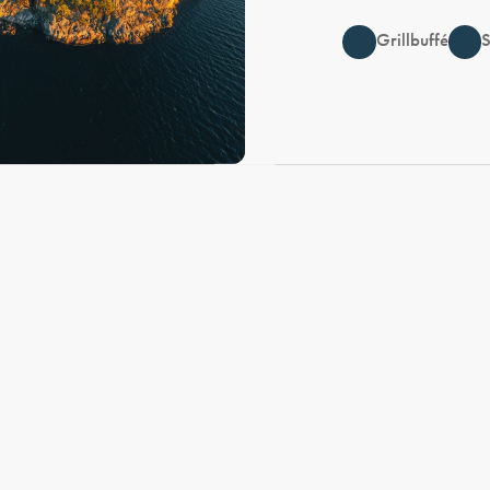
Grillbuffé
S
katalog av låtar som de flesta svenskar
bär med sig.
”Vågorna”, ”Under Ytan”, ”Tro på
varann”, ”I en annan del av världen” —
låtarna är många och minnesvärda. 2017
nådde han ut till ännu fler genom Så
mycket bättre på TV4, och sommaren