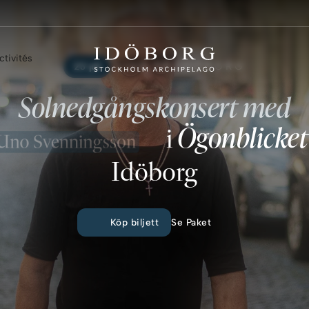
Vi söker ny hovmästare
ctivités
23 juli
LIVE PÅ IDÖBORG
Solnedgångskonsert
med
Ögonblicket
i
o Svenningsson
Idöborg
Köp biljett
Se Paket