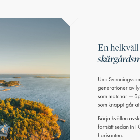
En helkväl
skärgårds
Uno Svenningsson h
generationer av l
som matchar — öppe
som knappt går att
Börja kvällen avs
fortsätt sedan in i
horisonten.