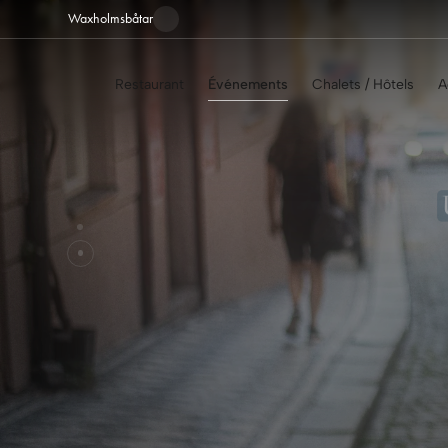
Waxholmsbåtar
Nyhet! Helikopterplatta på Idöborg
Restaurant
Événements
Chalets / Hôtels
A
Un