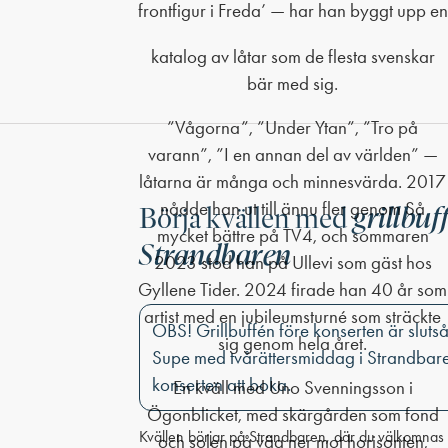
frontfigur i Freda’ — har han byggt upp en
grillbuf
Börja kvällen med
Strandbaren
OBS! Grillbuffén före konserten är slutsåld
Supe med tvårättersmiddag i Strandbaren
konserten att boka.
Kvällen börjar på Strandbaren, där du välkomna