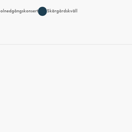
olnedgångskonsert
Skärgårdskväll
artist med en jubileumsturné som sträckte
sig genom hela året.
En kväll med Uno Svenningsson i
Ögonblicket, med skärgården som fond
och solen på väg ner mot horisonten,
lovar att bli precis så stor som hans musik
förtjänar.