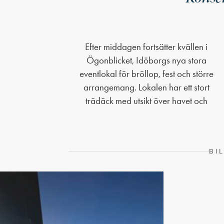
Efter middagen fortsätter kvällen i
solnedgången, vilket gör den till en
kvällsljuset, skärgården och känslan av att
Ögonblicket, Idöborgs nya stora
ovanligt stämningsfull plats för en
eventlokal för bröllop, fest och större
sommarkonsert. När Uno Svenningsson
arrangemang. Lokalen har ett stort
kliver upp på scenen möts publiken av en
trädäck med utsikt över havet och
upplevelse där musiken får samspela med
BI