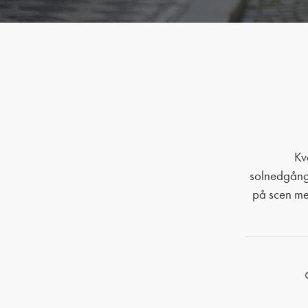
Comment nous trouver
Kv
solnedgångs
på scen med