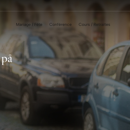
Port de plaisance
Kampanj! Weekend paket
Mariage / Fête
Conférence
Cours / Retraites
på