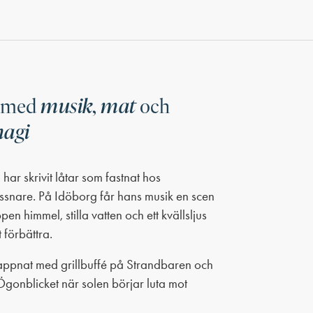
musik,
mat
l med
och
magi
ar skrivit låtar som fastnat hos
yssnare. På Idöborg får hans musik en scen
n himmel, stilla vatten och ett kvällsljus
 förbättra.
lappnat med grillbuffé på Strandbaren och
 Ögonblicket när solen börjar luta mot