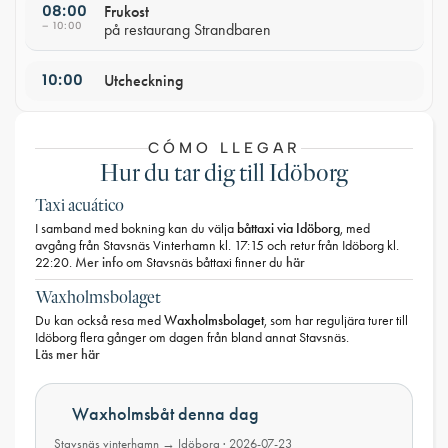
08:00
Frukost
– 10:00
på restaurang Strandbaren
10:00
Utcheckning
CÓMO LLEGAR
Hur du tar dig till Idöborg
Taxi acuático
båttaxi via Idöborg
I samband med bokning kan du välja
, med
avgång från Stavsnäs Vinterhamn kl. 17:15 och retur från Idöborg kl.
Mer info
här
22:20.
om Stavsnäs båttaxi finner du
Waxholmsbolaget
Waxholmsbolaget
Du kan också resa med
, som har reguljära turer till
Idöborg flera gånger om dagen från bland annat Stavsnäs.
Läs mer här
Waxholmsbåt denna dag
Stavsnäs vinterhamn → Idöborg · 2026-07-23