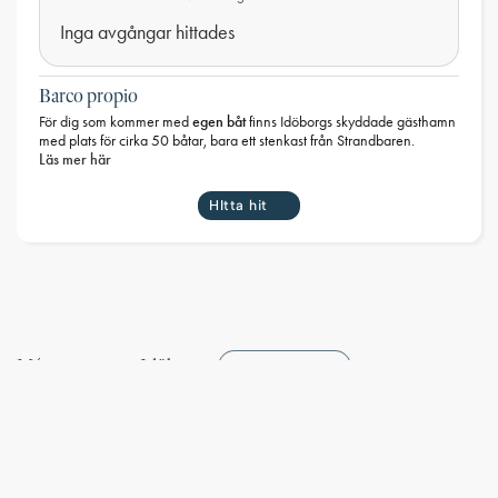
Inga avgångar hittades
Barco propio
egen båt
För dig som kommer med
finns Idöborgs skyddade gästhamn
med plats för cirka 50 båtar, bara ett stenkast från Strandbaren.
Läs mer här
HItta hit
Más eventos en Idöborg
Mostrar todo
13 Jun
31 Aug
-
Summerstay en Idöborg