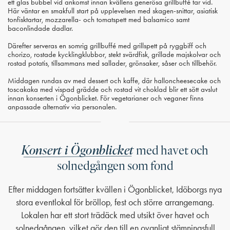
ett glas bubbel vid ankomst innan kvällens generösa grillbuffé tar vid.
Här väntar en smakfull start på upplevelsen med skagen-snittar, asiatisk
tonfisktartar, mozzarella- och tomatspett med balsamico samt
baconlindade dadlar.
Därefter serveras en somrig grillbuffé med grillspett på ryggbiff och
chorizo, rostade kycklingklubbor, stekt svärdfisk, grillade majskolvar och
rostad potatis, tillsammans med sallader, grönsaker, såser och tillbehör.
Middagen rundas av med dessert och kaffe, där halloncheesecake och
toscakaka med vispad grädde och rostad vit choklad blir ett sött avslut
innan konserten i Ögonblicket. För vegetarianer och veganer finns
anpassade alternativ via personalen.
Konsert i Ögonblicket
med havet och
solnedgången som fond
Efter middagen fortsätter kvällen i Ögonblicket, Idöborgs nya
stora eventlokal för bröllop, fest och större arrangemang.
Lokalen har ett stort trädäck med utsikt över havet och
solnedgången, vilket gör den till en ovanligt stämningsfull