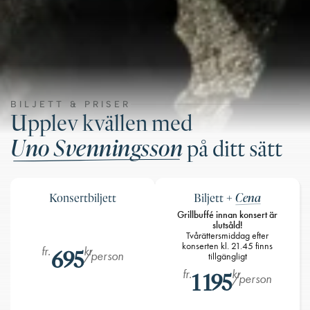
BILJETT & PRISER
Upplev kvällen med
Uno Svenningsson
på ditt sätt
Cena
Konsertbiljett
Biljett +
Grillbuffé innan konsert är
slutsåld!
Tvårättersmiddag efter
konserten kl. 21.45 finns
fr.
kr
695
/person
tillgängligt
fr.
kr
1 195
/person