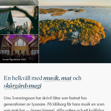
Konsert Ögonblicket 2025
musik,
mat
En helkväll med
och
skärgårdsmagi
Uno Svenningsson har skrivit låtar som fastnat hos
generationer av lyssnare. På Idöborg får hans musik en scen
som matchar — öppen himmel, stilla vatten och ett kvällsljus