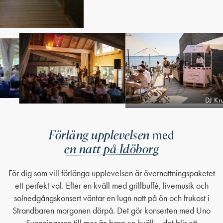
Förläng upplevelsen
med
en natt på Idöborg
För dig som vill förlänga upplevelsen är övernattningspaketet
ett perfekt val. Efter en kväll med grillbuffé, livemusik och
solnedgångskonsert väntar en lugn natt på ön och frukost i
Strandbaren morgonen därpå. Det gör konserten med Uno
Svenningsson till mer än bara en kväll – det blir ett