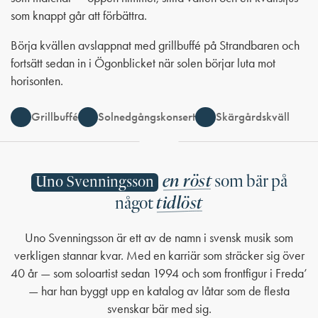
som knappt går att förbättra.
Börja kvällen avslappnat med grillbuffé på Strandbaren och
fortsätt sedan in i Ögonblicket när solen börjar luta mot
horisonten.
Grillbuffé
Solnedgångskonsert
Skärgårdskväll
en röst
som bär på
Uno Svenningsson
tidlöst
något
Uno Svenningsson är ett av de namn i svensk musik som
verkligen stannar kvar. Med en karriär som sträcker sig över
40 år — som soloartist sedan 1994 och som frontfigur i Freda’
— har han byggt upp en katalog av låtar som de flesta
svenskar bär med sig.