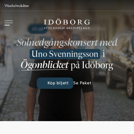
Waxholmsbåtar
23 juli
LIVE PÅ IDÖBORG
Solnedgångskonsert
med
i
Uno Svenningsson
Ögonblicket
på Idöborg
Köp biljett
Se Paket
Contáctenos
Cómo llegar