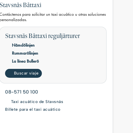
Stavsnäs Båttaxi
Contáctenos para solicitar un taxi acuático u otras soluciones
personalizadas.
Stavsnäs Båttaxi reguljärturer
Nämdölinjen
Rummarölinjen
La línea Bullerö
Buscar viaje
08-571 50 100
Taxi acuático de Stavsnäs
Billete para el taxi acuático