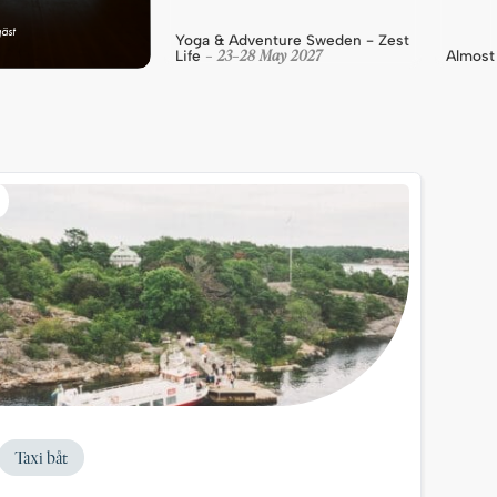
äst
Yoga & Adventure Sweden - Zest
23
28
May
2027
Life
Almost
-
-
Taxi båt