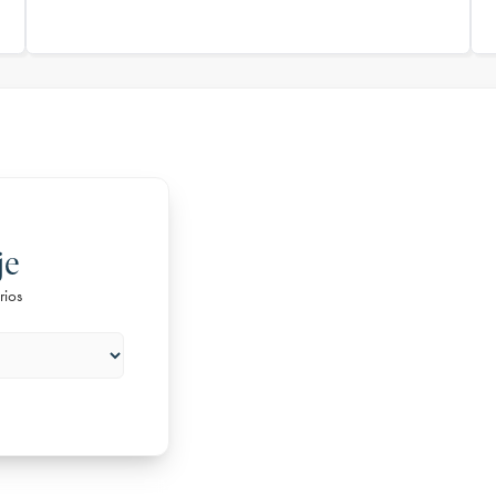
je
rios