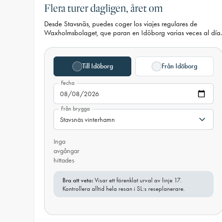
Flera turer dagligen, året om
Desde Stavsnäs, puedes coger los viajes regulares de
Waxholmsbolaget, que paran en Idöborg varias veces al día.
Till Idöborg
Från Idöborg
Fecha
Från brygga
Inga
avgångar
hittades
Bra att veta:
Visar ett förenklat urval av linje 17.
Kontrollera alltid hela resan i SL:s reseplanerare.