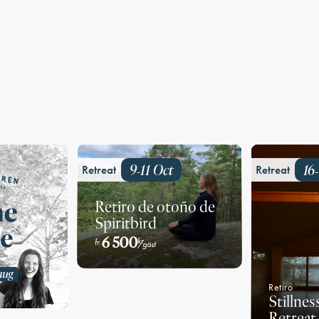
9
11
Oct
16
Retreat
Retreat
-
-
Retiro de otoño de
Spiritbird
6 500
kr
fr.
/gäst
Retiro
Stillnes
Retreat