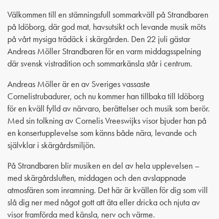
Välkommen till en stämningsfull sommarkväll på Strandbaren
på Idöborg, där god mat, havsutsikt och levande musik möts
på vårt mysiga trädäck i skärgården. Den 22 juli gästar
Andreas Möller Strandbaren för en varm middagsspelning
där svensk vistradition och sommarkänsla står i centrum.
Andreas Möller är en av Sveriges vassaste
Cornelistrubadurer, och nu kommer han tillbaka till Idöborg
för en kväll fylld av närvaro, berättelser och musik som berör.
Med sin tolkning av Cornelis Vreeswijks visor bjuder han på
en konsertupplevelse som känns både nära, levande och
självklar i skärgårdsmiljön.
På Strandbaren blir musiken en del av hela upplevelsen –
med skärgårdsluften, middagen och den avslappnade
atmosfären som inramning. Det här är kvällen för dig som vill
slå dig ner med något gott att äta eller dricka och njuta av
visor framförda med känsla, nerv och värme.