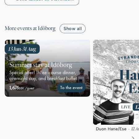
More events at Idöborg
Show all
13 Jun
31 Aug
-
Summer stay at Idöborg
Special offer! Three-course dinner,
overnight stay, and breakfast buffet
1,675
To the event
SEK /guest
12 A
Duon Hane/Ese
-