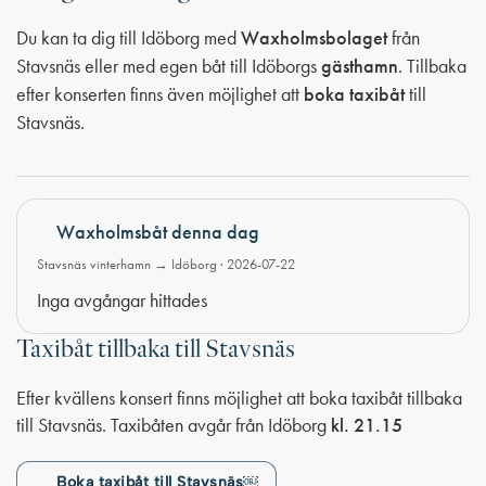
Du kan ta dig till Idöborg med
Waxholmsbolaget
från
Stavsnäs eller med egen båt till Idöborgs
gästhamn
. Tillbaka
efter konserten finns även möjlighet att
boka taxibåt
till
Stavsnäs.
Waxholmsbåt denna dag
Stavsnäs vinterhamn → Idöborg · 2026-07-22
Inga avgångar hittades
Taxibåt tillbaka till Stavsnäs
Efter kvällens konsert finns möjlighet att boka taxibåt tillbaka
till Stavsnäs. Taxibåten avgår från Idöborg
kl. 21.15
Boka taxibåt till Stavsnäs￼