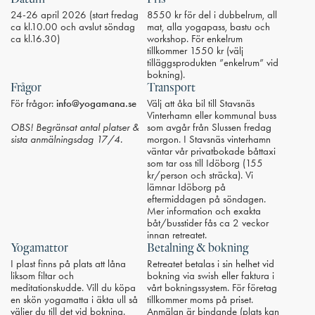
24-26 april 2026 (start fredag
8550 kr för del i dubbelrum, all
ca kl.10.00 och avslut söndag
mat, alla yogapass, bastu och
ca kl.16.30)
workshop. För enkelrum
tillkommer 1550 kr (välj
tilläggsprodukten ”enkelrum” vid
bokning).
Frågor
Transport
För frågor:
info@yogamana.se
Välj att åka bil till Stavsnäs
Vinterhamn eller kommunal buss
OBS! Begränsat antal platser &
som avgår från Slussen fredag
sista anmälningsdag 17/4.
morgon. I Stavsnäs vinterhamn
väntar vår privatbokade båttaxi
som tar oss till Idöborg (155
kr/person och sträcka). Vi
lämnar Idöborg på
eftermiddagen på söndagen.
Mer information och exakta
båt/busstider fås ca 2 veckor
innan retreatet.
Yogamattor
Betalning & bokning
I plast finns på plats att låna
Retreatet betalas i sin helhet vid
liksom filtar och
bokning via swish eller faktura i
meditationskudde. Vill du köpa
vårt bokningssystem. För företag
en skön yogamatta i äkta ull så
tillkommer moms på priset.
väljer du till det vid bokning.
Anmälan är bindande (plats kan