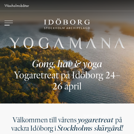
Waxholmsbåtar
Gong, hav & yoga
Yogaretreat på Idöborg 24–
26 april
Kontakta oss
Hitta hit
yogaretreat
Välkommen till vårens
på
Stockholms skärgård!
vackra Idöborg i