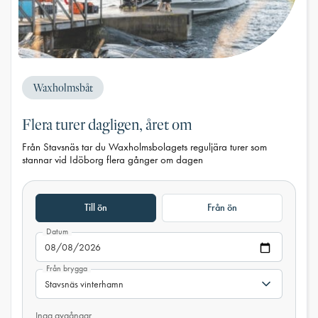
Waxholmsbåt
Flera turer dagligen, året om
Från Stavsnäs tar du Waxholmsbolagets reguljära turer som
stannar vid Idöborg flera gånger om dagen
Till ön
Från ön
Datum
Från brygga
Inga avgångar