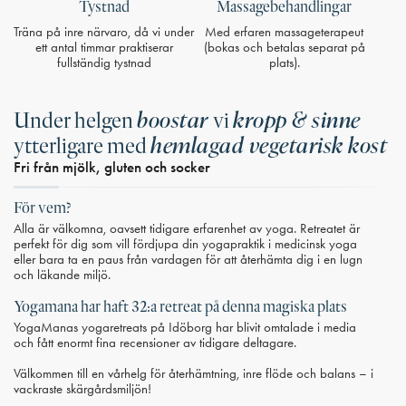
Tystnad
Massagebehandlingar
Träna på inre närvaro, då vi under
Med erfaren massageterapeut
ett antal timmar praktiserar
(bokas och betalas separat på
fullständig tystnad
plats).
boostar
kropp & sinne
Under helgen
vi
hemlagad vegetarisk kost
ytterligare med
Fri från mjölk, gluten och socker
För vem?
Alla är välkomna, oavsett tidigare erfarenhet av yoga. Retreatet är
perfekt för dig som vill fördjupa din yogapraktik i medicinsk yoga
eller bara ta en paus från vardagen för att återhämta dig i en lugn
och läkande miljö.
Yogamana har haft 32:a retreat på denna magiska plats
YogaManas yogaretreats på Idöborg har blivit omtalade i media
och fått enormt fina recensioner av tidigare deltagare.
Välkommen till en vårhelg för återhämtning, inre flöde och balans – i
vackraste skärgårdsmiljön!