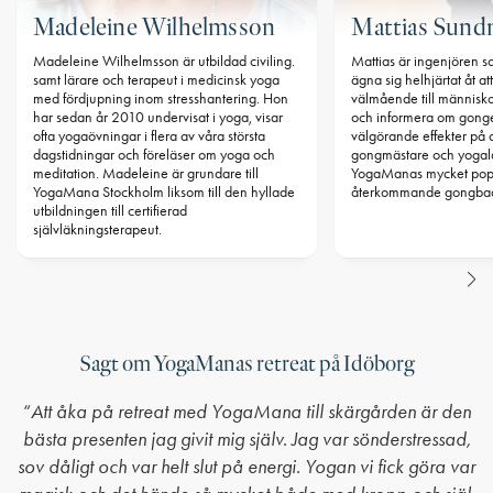
Madeleine Wilhelmsson
Mattias Sun
Madeleine Wilhelmsson är utbildad civiling.
Mattias är ingenjören som
samt lärare och terapeut i medicinsk yoga
ägna sig helhjärtat åt at
med fördjupning inom stresshantering. Hon
välmående till människ
har sedan år 2010 undervisat i yoga, visar
och informera om gong
ofta yogaövningar i flera av våra största
välgörande effekter på c
dagstidningar och föreläser om yoga och
gongmästare och yogal
meditation. Madeleine är grundare till
YogaManas mycket pop
YogaMana Stockholm liksom till den hyllade
återkommande gongba
utbildningen till certifierad
självläkningsterapeut.
Sagt om YogaManas retreat på Idöborg
“
Att åka på retreat med YogaMana till skärgården är den
bästa presenten jag givit mig själv. Jag var sönderstressad,
sov dåligt och var helt slut på energi. Yogan vi fick göra var