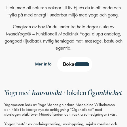
I takt med att naturen vaknar till liv bjuds du in att landa och
fylla på med energi i underbar miljö med yoga och gong.
Omgiven av hav får du under tre hela dagar njuta av
ManaYoga® – Funktionell Medicinsk Yoga, djupa andetag,
gongbad (ljudbad), nyttig hemlagad mat, massage, bastu och
egentid.
Boka
Mer info
havsutsikt
Ögonblicket
Yoga med
i lokalen
Yogapassen leds av YogaManas grundare Madeleine Wilhelmsson
och hålls i Idöborgs nyaste anläggning ”Ögonblicket” med
storslagen utsikt över Nämdöfjärden och vackra solnedgångar i väst.
Yogan består av andningsträning, avslappning, mjuka rörelser och