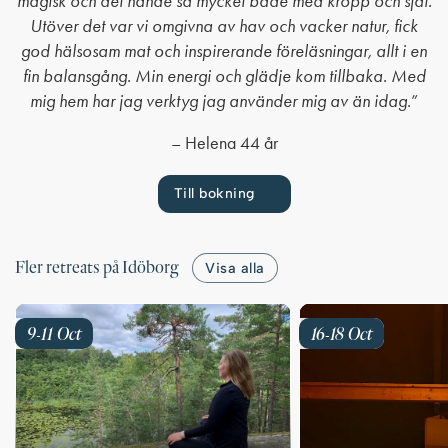
magisk och det hände så mycket både med kropp och själ.
Utöver det var vi omgivna av hav och vacker natur, fick
god hälsosam mat och inspirerande föreläsningar, allt i en
fin balansgång. Min energi och glädje kom tillbaka. Med
mig hem har jag verktyg jag använder mig av än idag.
”
– Helena 44 år
Till bokning
Fler retreats på Idöborg
Visa alla
9
11
Oct
16
18
Oct
-
-