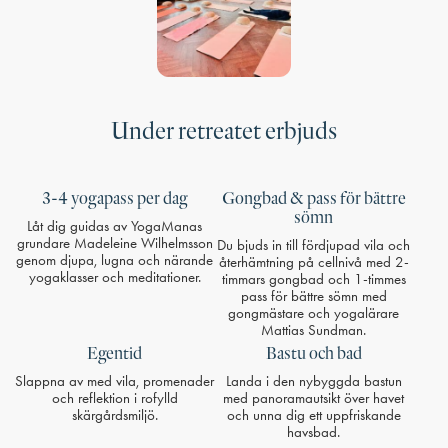
Under retreatet erbjuds
3-4 yogapass per dag
Gongbad & pass för bättre
sömn
Låt dig guidas av YogaManas
grundare Madeleine Wilhelmsson
Du bjuds in till fördjupad vila och
genom djupa, lugna och närande
återhämtning på cellnivå med 2-
yogaklasser och meditationer.
timmars gongbad och 1-timmes
pass för bättre sömn med
gongmästare och yogalärare
Mattias Sundman.
Egentid
Bastu och bad
Slappna av med vila, promenader
Landa i den nybyggda bastun
och reflektion i rofylld
med panoramautsikt över havet
skärgårdsmiljö.
och unna dig ett uppfriskande
havsbad.