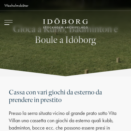
Waxholmsbåtar
Gioca a Kubb, Badminton e
Boule a Idöborg
Contattaci
Come arrivare
Cassa con vari giochi da esterno da
prendere in prestito
Presso la serra situata vicino al grande prato sotto Vita
Villan una cassetta con giochi da esterno quali kubb,
badminton, bocce ecc. che possono essere presi in