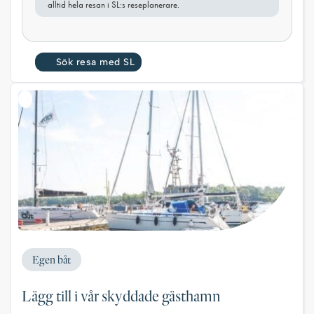
alltid hela resan i SL:s reseplanerare.
Sök resa med SL
Egen båt
Lägg till i vår skyddade gästhamn