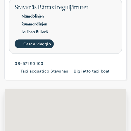
Stavsnäs Båttaxi reguljärturer
Nämdölinjen
Rummarölinjen
La linea Bullerö
Cerca viaggio
08-571 50 100
Taxi acquatico Stavsnäs
Biglietto taxi boat