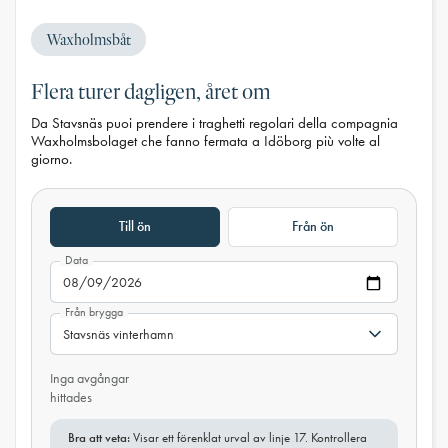
Waxholmsbåt
Flera turer dagligen, året om
Da Stavsnäs puoi prendere i traghetti regolari della compagnia
Waxholmsbolaget che fanno fermata a Idöborg più volte al
giorno.
Till ön
Från ön
Data
Från brygga
Inga avgångar
hittades
Bra att veta:
Visar ett förenklat urval av linje 17. Kontrollera