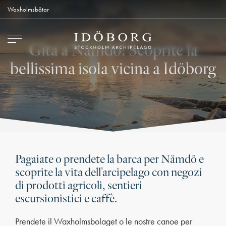
Waxholmsbåtar
Gita a Nämdö! Scoprite la
bellissima isola vicina a Idöborg
Contattaci
Come arrivare
Pagaiate o prendete la barca per Nämdö e
scoprite la vita dell'arcipelago con negozi
di prodotti agricoli, sentieri
escursionistici e caffè.
Prendete il Waxholmsbolaget o le nostre canoe per