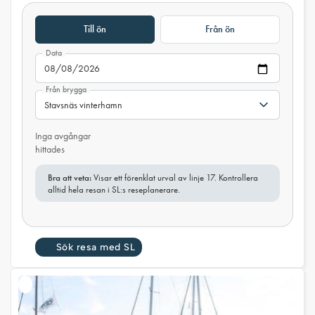
Till ön
Från ön
Data
Från brygga
Inga avgångar
hittades
Bra att veta:
Visar ett förenklat urval av linje 17. Kontrollera
alltid hela resan i SL:s reseplanerare.
Sök resa med SL