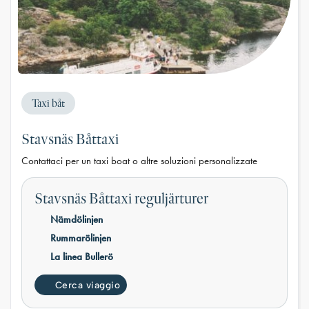
Taxi båt
Stavsnäs Båttaxi
Contattaci per un taxi boat o altre soluzioni personalizzate
Stavsnäs Båttaxi reguljärturer
Nämdölinjen
Rummarölinjen
La linea Bullerö
Cerca viaggio