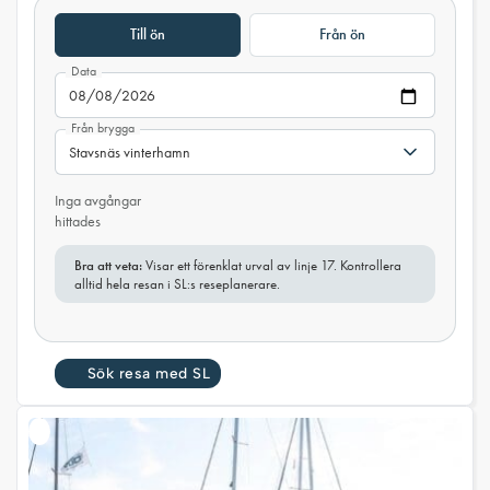
Till ön
Från ön
Data
Från brygga
Inga avgångar
hittades
Bra att veta:
Visar ett förenklat urval av linje 17. Kontrollera
alltid hela resan i SL:s reseplanerare.
Sök resa med SL