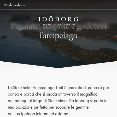
Waxholmsbåtar
Pagaiate, scoprite e godetevi
l'arcipelago
Contattaci
Come arrivare
Lo Stockholm Archipelago Trail è una rete di percorsi per
canoa e barca che si snoda attraverso il magnifico
arcipelago al largo di Stoccolma. Da Idöborg si parte in
una posizione perfetta per scoprire le gemme
dell'arcipelago interno ed esterno.