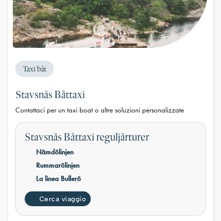
Taxi båt
Stavsnäs Båttaxi
Contattaci per un taxi boat o altre soluzioni personalizzate
Stavsnäs Båttaxi reguljärturer
Nämdölinjen
Rummarölinjen
La linea Bullerö
Cerca viaggio