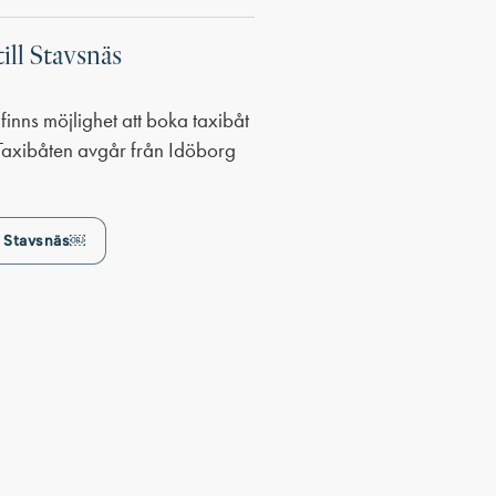
till Stavsnäs
 finns möjlighet att boka taxibåt
s. Taxibåten avgår från Idöborg
ll Stavsnäs￼