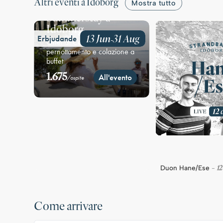
Altri eventi a Idöborg
Mostra tutto
Summerstay a
Idöborg
13 Jun
31 Aug
Erbjudande
-
Offerta! Cena di tre portate,
pernottamento e colazione a
buffet
1.675
All'evento
/ospite
12
Duon Hane/Ese
-
Come arrivare