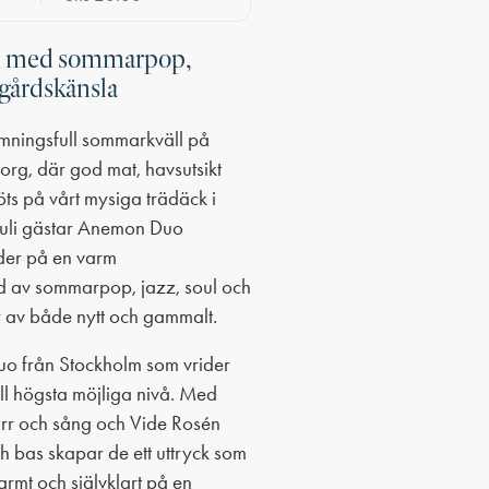
l med sommarpop,
gårdskänsla
ämningsfull sommarkväll på
rg, där god mat, havsutsikt
ts på vårt mysiga trädäck i
juli gästar Anemon Duo
der på en varm
d av sommarpop, jazz, soul och
r av både nytt och gammalt.
o från Stockholm som vrider
ll högsta möjliga nivå. Med
rr och sång och Vide Rosén
 bas skapar de ett uttryck som
armt och självklart på en