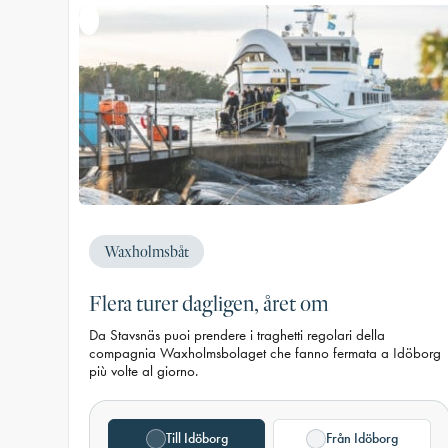
Waxholmsbåt
Flera turer dagligen, året om
Da Stavsnäs puoi prendere i traghetti regolari della
compagnia Waxholmsbolaget che fanno fermata a Idöborg
più volte al giorno.
Till Idöborg
Från Idöborg