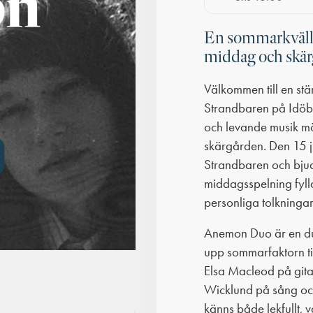
En sommarkväl
middag och skär
Välkommen till en st
Strandbaren på Idöbo
och levande musik mö
skärgården. Den 15 
Strandbaren och bju
middagsspelning fyll
personliga tolkninga
Anemon Duo är en du
upp sommarfaktorn ti
Elsa Macleod på gita
Wicklund på sång och
känns både lekfullt, v