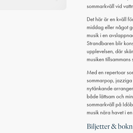
sommarkväll vid vattn
Det här är en kväll för
middag eller något go
musik i en avslappna
Strandbaren blir kons
upplevelsen, där skä
musiken tillsammans s
Med en repertoar som
sommarpop, jazziga i
nytänkande arrangem
både lättsam och min
sommarkväll på Idöbo
musik nära havet i en
Biljetter & bok