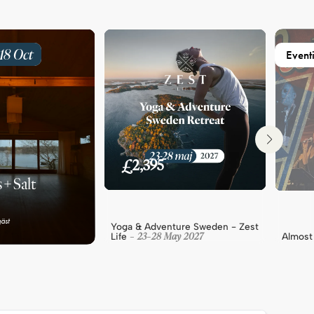
18
Oct
Eventi
£2,395
s+Salt
äst
Yoga & Adventure Sweden - Zest
23
28
May
2027
Life
Almost
-
-