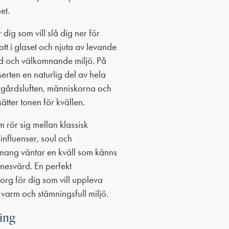
et.
 dig som vill slå dig ner för
tt i glaset och njuta av levande
d och välkomnande miljö. På
erten en naturlig del av hela
rgårdsluften, människorna och
ätter tonen för kvällen.
 rör sig mellan klassisk
nfluenser, soul och
ang väntar en kväll som känns
nesvärd. En perfekt
rg för dig som vill uppleva
 varm och stämningsfull miljö.
ning