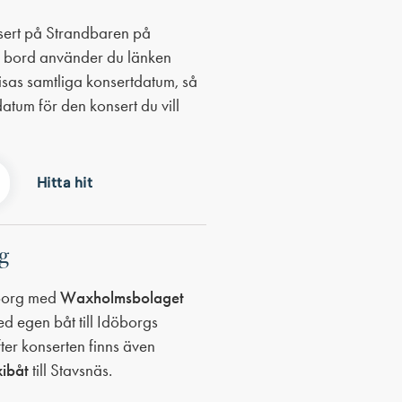
nsert på Strandbaren på
a bord använder du länken
isas samtliga konsertdatum, så
 datum för den konsert du vill
d
Hitta hit
rg
döborg med
Waxholmsbolaget
ed egen båt till Idöborgs
efter konserten finns även
xibåt
till Stavsnäs.