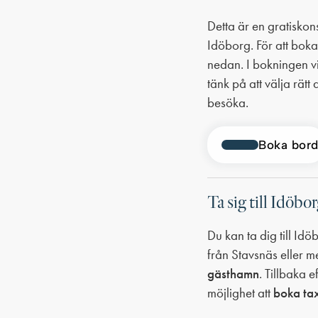
Detta är en gratisko
Idöborg. För att bok
nedan. I bokningen v
tänk på att välja rätt
besöka.
Boka bor
Ta sig till Idöbo
Du kan ta dig till I
från Stavsnäs eller m
gästhamn
. Tillbaka 
möjlighet att
boka ta