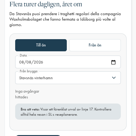
Flera turer dagligen, året om
Da Stavsnäs puoi prendere i traghetti regolari della compagnia
Waxholmsbolaget che fanno fermata a Idöborg più volte al
giorno.
Till ön
Från ön
Data
Från brygga
Inga avgångar
hittades
Bra att veta:
Visar ett förenklat urval av linje 17. Kontrollera
alltid hela resan i SL:s reseplanerare.