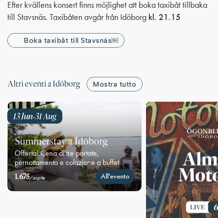
Efter kvällens konsert finns möjlighet att boka taxibåt tillbaka
till Stavsnäs. Taxibåten avgår från Idöborg
kl. 21.15
Boka taxibåt till Stavsnäs￼
Altri eventi a Idöborg
Mostra tutto
13 Jun
31 Aug
-
Summerstay a Idöborg
Offerta! Cena di tre portate,
pernottamento e colazione a buffet
1.675
All'evento
/ospite