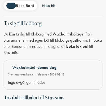
Boka Bord
Hitta hit
Ta sig till Idöborg
Du kan ta dig till Idöborg med
Waxholmsbolaget
från
Stavsnäs eller med egen båt till Idöborgs
gästhamn
. Tillbaka
efter konserten finns även möjlighet att
boka taxibåt
till
Stavsnäs.
Waxholmsbåt denna dag
Stavsnäs vinterhamn → Idöborg · 2026-08-12
Inga avgångar hittades
Taxibåt tillbaka till Stavsnäs