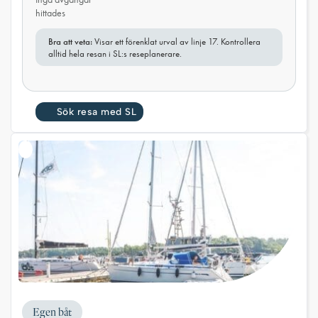
hittades
Bra att veta:
Visar ett förenklat urval av linje 17. Kontrollera
alltid hela resan i SL:s reseplanerare.
Sök resa med SL
Egen båt