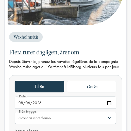
Waxholmsbåt
Flera turer dagligen, året om
Depuis Stavsnäs, prenez les navettes régulières de la compagnie
Waxholmsbolaget qui s'arrêtent à Idöborg plusieurs fois par jour.
Till ön
Från ön
Date
Från brygga
Inga avgångar