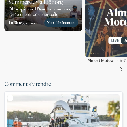
Summerstay à Idöborg
Offre spéciale ! Dîner trois services,
nuitée et petit-déjeuner buffet
1 675
Vers l'événement
SEK /personne
6
7
Almost Motown
-
-
Comment s'y rendre