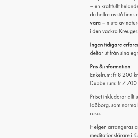
– en kraftfullt heland
du hellre avstå finns
vara
– njuta av natur
i den vackra Kreugers
Ingen tidigare erfar
deltar utifrån sina eg
Pris & information
Enkelrum: fr 8 200 kr
Dubbelrum: fr 7 700 
Priset inkluderar allt 
Idöborg, som normalt
resa.
Helgen arrangeras 
meditationslärare i 