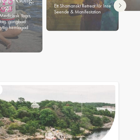
reat - Gong,
Ett Shamanskt Retreat för Inre
Yoga
Seende & Manifestation
 Medicinsk Yoga,
8 400
kr
fr.
/gäst
tag, gongbad
nyttig hemlagad
t