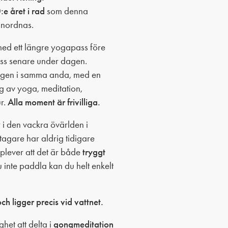
:e året i rad
som denna
anordnas.
med ett längre yogapass före
pass senare under dagen.
helgen i samma anda, med en
 av yoga, meditation,
r.
Alla moment är frivilliga.
i den vackra övärlden i
agare har aldrig tidigare
plever att det är både
tryggt
du inte paddla kan du helt enkelt
h ligger precis vid vattnet.
ghet att delta i
gongmeditation