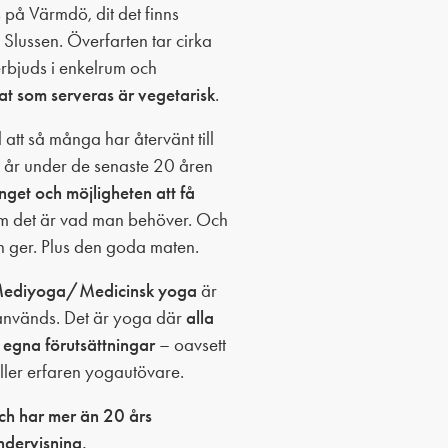
 på Värmdö, dit det finns
 Slussen. Överfarten tar cirka
rbjuds i enkelrum och
mat som serveras är vegetarisk
.
l att så många har återvänt till
r år under de senaste 20 åren
get och möjligheten att få
 det är vad man behöver. Och
n ger. Plus den goda maten.
Mediyoga/Medicinsk yoga
är
nvänds. Det är yoga där
alla
a egna förutsättningar
– oavsett
ller erfaren yogautövare.
ch har mer än 20 års
ndervisning.