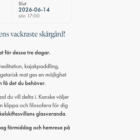
Slut
2026-06-14
sön 17:00
ens vackraste skärgård!
t för dessa tre dagar.
editation, kajakpaddling,
etarisk mat ges en möjlighet
ch få det du behöver
.
d du vill delta i. Kanske väljer
en klippa och filosofera för dig
kelskiftesvillans glasveranda
.
dag förmiddag och hemresa på