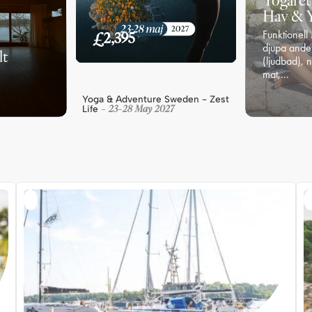
Yogaret
Hav & 
Funktionell
£2,395
djupa ande
lt
(ljudbad), 
mat,...
8550
kr
/gäs
Yoga & Adventure Sweden - Zest
23
28
May
2027
Life
-
-