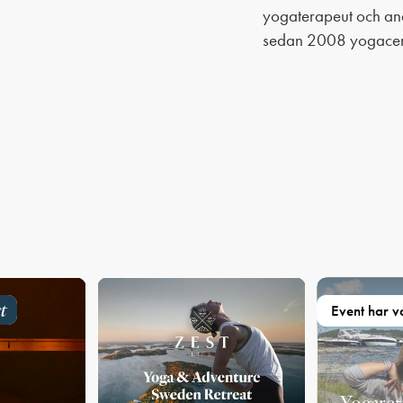
yogaterapeut och an
sedan 2008 yogacen
t
Event har va