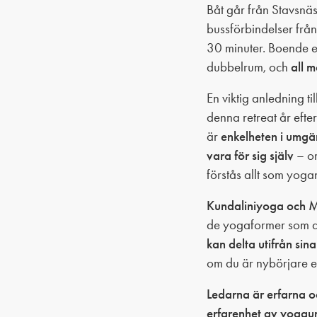
Båt går från Stavsnäs
bussförbindelser från
30 minuter. Boende e
dubbelrum, och
all 
En viktig anledning til
denna retreat år efte
är
enkelheten i umgän
vara för sig själv
– om
förstås allt som yoga
Kundaliniyoga och 
de yogaformer som a
kan delta utifrån sin
om du är nybörjare e
Ledarna är erfarna o
erfarenhet av yogau