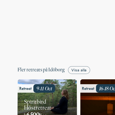
Fler retreats på Idöborg
Visa alla
9
11
Oct
16
18
Oc
Retreat
Retreat
-
-
Spiritbird
Höstretreat
6 500
kr
fr.