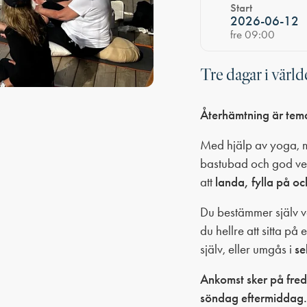
Start
2026-06-12
fre 09:00
Tre dagar i värld
Återhämtning är tema
Med hjälp av yoga, m
bastubad och god veg
att
landa, fylla på o
Du bestämmer själv va
du hellre att sitta på 
själv, eller umgås i
se
Ankomst sker på fre
söndag eftermiddag.