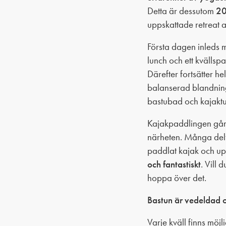
Detta är dessutom
20
uppskattade retreat 
Första dagen inleds 
lunch och ett kvälls
Därefter fortsätter 
balanserad blandning
bastubad och kajaktu
Kajakpaddlingen går 
närheten. Många delt
paddlat kajak och up
och fantastiskt
. Vill 
hoppa över det.
Bastun är vedeldad oc
Varje kväll finns möjli