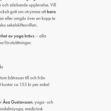
e och stärkande upplevelse. Vill
 också gott om utrymme att
bara
en eller umgås över en kopp te
ka sekelskiftesvillan.
enhet av yoga krävs
– alla
na förutsättningar.
kr
utom båtresan till och från
 kostar ca 155 kr per enkel
av
Åsa Gustavsson
, yoga- och
Kundaliniyoga, medicinsk