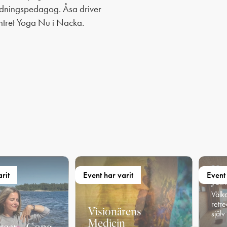
dningspedagog. Åsa driver
tret Yoga Nu i Nacka.
Yo
rit
Event har varit
Event 
Jes
Välko
retre
Visionärens
själv 
Medicin
6 
fr.